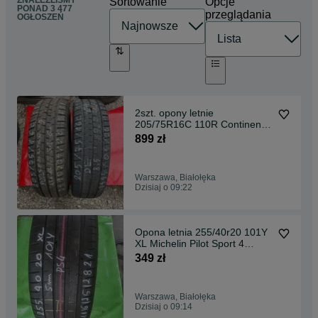
ZNALEŹLIŚMY
Sortowanie
Opcje
PONAD
3 477
przeglądania
OGŁOSZEŃ
2szt. opony letnie
205/75R16C 110R Continental
VanContact4Season
899 zł
Warszawa, Białołęka
Dzisiaj o 09:22
Opona letnia 255/40r20 101Y
XL Michelin Pilot Sport 4
Warszawa
349 zł
Warszawa, Białołęka
Dzisiaj o 09:14