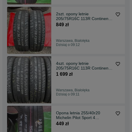
2szt. opony letnie
205/75R16C 113R Continental
ContiVanContact 200 {DEMO}
849 zł
Warszawa, Białołęka
Dzisiaj o 09:12
4szt. opony letnie
205/75R16C 113R Continental
ContiVanContact 200 {DEMO}
1 699 zł
Warszawa, Białołęka
Dzisiaj o 09:11
Opona letnia 255/40r20
Michelin Pilot Sport 4
Warszawa
449 zł