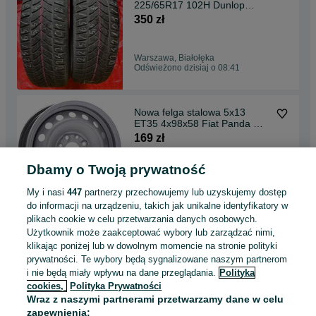
225/65R17 102H Dunlop
Winter Sport 5 SUV
350 zł
Warszawa, Białołęka
Odświeżono dzisiaj o 08:41
Nowa felga stalowa 5x13
ET35 4x98x58 Fiat Panda W-
wa
169 zł
Dbamy o Twoją prywatność
Warszawa, Białołęka
Dzisiaj o 08:38
My i nasi
447
partnerzy przechowujemy lub uzyskujemy dostęp
do informacji na urządzeniu, takich jak unikalne identyfikatory w
plikach cookie w celu przetwarzania danych osobowych.
4szt. opony zimowe
Użytkownik może zaakceptować wybory lub zarządzać nimi,
235/60R18 107T Michelin
klikając poniżej lub w dowolnym momencie na stronie polityki
Latitude Ice
899 zł
prywatności. Te wybory będą sygnalizowane naszym partnerom
i nie będą miały wpływu na dane przeglądania.
Polityka
cookies,
Polityka Prywatności
Warszawa, Białołęka
Wraz z naszymi partnerami przetwarzamy dane w celu
Odświeżono dzisiaj o 08:36
zapewnienia: