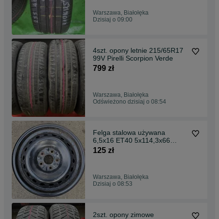
Warszawa, Białołęka
Dzisiaj o 09:00
4szt. opony letnie 215/65R17
99V Pirelli Scorpion Verde
799 zł
Warszawa, Białołęka
Odświeżono dzisiaj o 08:54
Felga stalowa używana
6,5x16 ET40 5x114,3x66
Nissan Quashqai J10 W-wa
125 zł
Warszawa, Białołęka
Dzisiaj o 08:53
2szt. opony zimowe